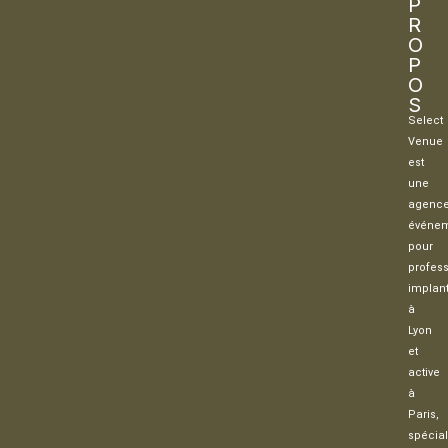
P
R
O
P
O
S
Select
Venue
est
une
agenc
événem
pour
profes
implan
à
Lyon
et
active
à
Paris,
spécia