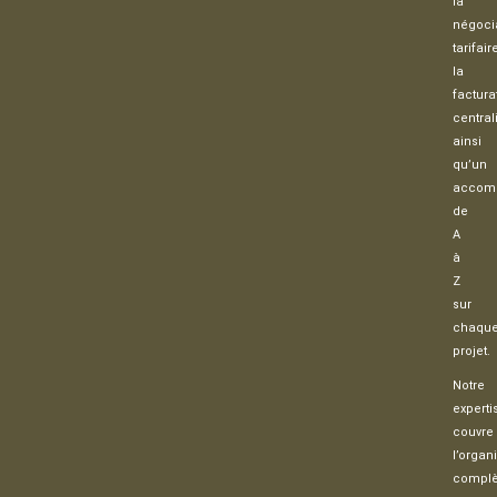
la
négoci
tarifair
la
factura
central
ainsi
qu’un
accom
de
A
à
Z
sur
chaqu
projet.
Notre
experti
couvre
l’organ
complè