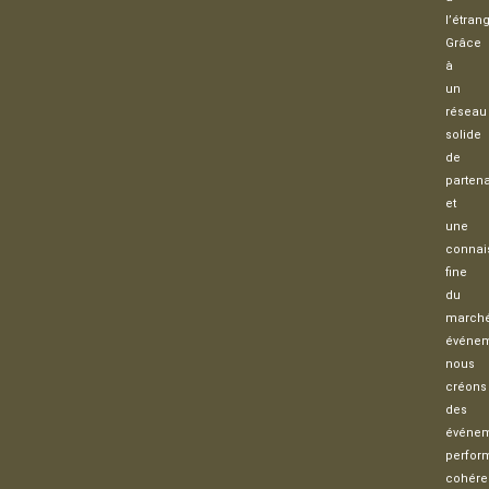
l’étrang
Grâce
à
un
réseau
solide
de
partena
et
une
connai
fine
du
march
événem
nous
créons
des
événe
perfor
cohére