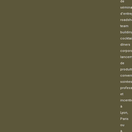
de
sémina
d’entre
roadsh
team
buildin
cocktai
dîners
corpora
lancem
de
produit
conven
soirées
profess
et
incenti
à
Lyon,
Paris
ou
à