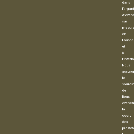
dans
l’organ
d’évén
sur
mesur
en
France
et
à
l’intern
Nous
assuro
le
sourci
de
lieux
événem
la
coordi
des
prestat