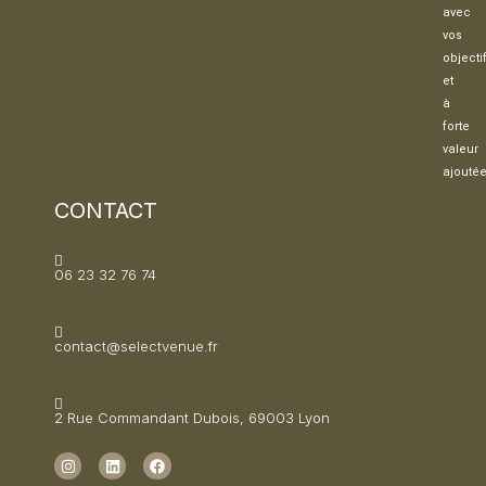
avec
vos
objectif
et
à
forte
valeur
ajoutée
CONTACT
06 23 32 76 74
contact@selectvenue.fr
2 Rue Commandant Dubois, 69003 Lyon