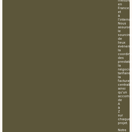
mesure
en
France
et
à
l’interna
Nous
assuron
le
sourcing
de
lieux
événemen
la
coordina
des
prestatai
la
négociat
tarifaire,
la
facturat
centralis
ainsi
qu’un
accomp
de
A
à
Z
sur
chaque
projet.
Notre