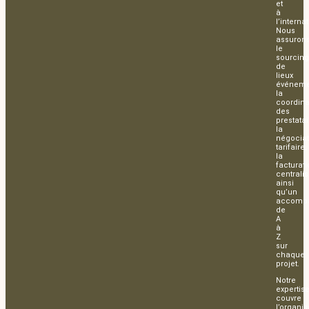
et
à
l’interna
Nous
assuron
le
sourcing
de
lieux
événemen
la
coordina
des
prestatai
la
négociat
tarifaire,
la
facturat
centralis
ainsi
qu’un
accomp
de
A
à
Z
sur
chaque
projet.
Notre
expertis
couvre
l’organis