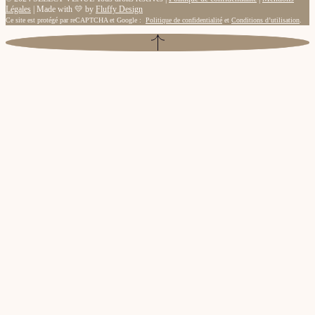
Légales
| Made with 💛 by
Fluffy Design
Ce site est protégé par reCAPTCHA et Google :
Politique de confidentialité
et
Conditions d’utilisation
.