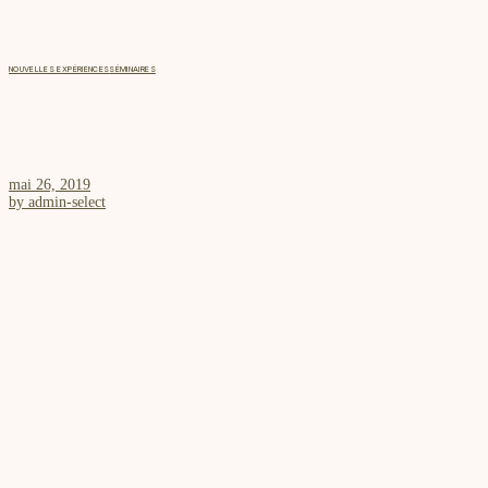
NOUVELLES EXPÉRIENCES
SÉMINAIRES
LE BIEN-ÊTRE EN ENTREPRISE : LES TENDANCES DU TEAM-
BUILDING
mai 26, 2019
by
admin-select