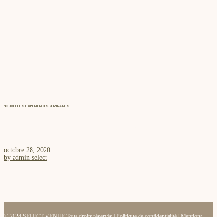
NOUVELLES EXPÉRIENCES
SÉMINAIRES
DIGITALISATION DES ÉVÉNEMENTS D’ENTREPRISE
octobre 28, 2020
by
admin-select
© 2024 SELECT VENUE Tous droits réservés |
Politique de confidentialité
|
Mentions