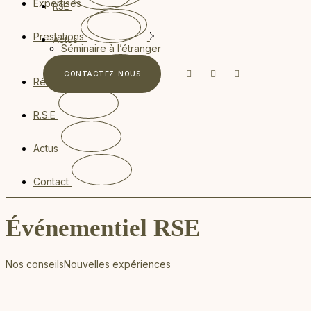
Expertises
RSE
Prestations
Actus
Séminaire à l’étranger
CONTACTEZ-NOUS
Réalisations
R.S.E
Actus
Contact
Événementiel RSE
Nos conseils
Nouvelles expériences