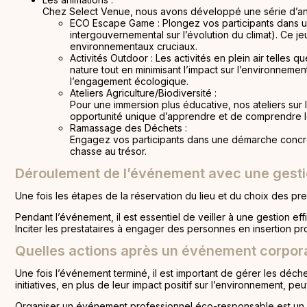
Chez Select Venue, nous avons développé une série d’anim
ECO Escape Game : Plongez vos participants dans u
intergouvernemental sur l’évolution du climat). Ce j
environnementaux cruciaux.
Activités Outdoor : Les activités en plein air telles
nature tout en minimisant l’impact sur l’environnem
l’engagement écologique.
Ateliers Agriculture/Biodiversité :
Pour une immersion plus éducative, nos ateliers sur l
opportunité unique d’apprendre et de comprendre les 
Ramassage des Déchets :
Engagez vos participants dans une démarche concrè
chasse au trésor.
Déroulement de l’événement avec une gest
Une fois les étapes de la réservation du lieu et du choix des prest
Pendant l’événement, il est essentiel de veiller à une gestion effi
Inciter les prestataires à engager des personnes en insertion 
Quelles actions après un événement corpor
Une fois l’événement terminé, il est important de gérer les déc
initiatives, en plus de leur impact positif sur l’environnement, 
Organiser un événement professionnel éco-responsable est un déf