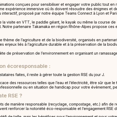
ations conçues pour sensibiliser et engager votre public tout en r
ne expérience immersive où ils doivent résoudre des énigmes et de
eu interactif, proposé par notre équipe Teams Connect à Lyon et Paris
 que la visite en VTT, le paddle géant, le kayak ou même la course d
ent. Notre partenaire Takamaka en région Rhône-Alpes propose ces e
e thème de l’agriculture et de la biodiversité, organisés en partenar
enjeux liés à l’agriculture durable et à la préservation de la biodiv
te de préservation de l’environnement en organisant un ramassage 
ion écoresponsable :
ataires faites, il reste à gérer toute la gestion RSE du jour J.
cace des ressources telles que l’eau et l’électricité, être sûr que le 
professionnelle ou en situation de handicap pour votre évènement, 
ate RSE ?
hets de manière responsable (recyclage, compostage, etc.) afin de 
peuvent renforcer la notoriété éco-responsable et l’engagement RSE d
i de taille, mais les bénéfices pour l’environnement et pour votre 