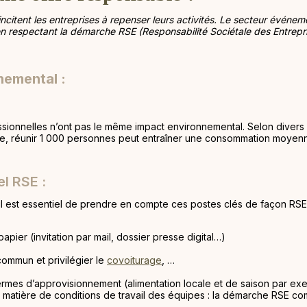
citent les entreprises à repenser leurs activités. Le secteur événeme
 respectant la démarche RSE (Responsabilité Sociétale des Entrepris
nemental :
ssionnelles n’ont pas le même impact environnemental. Selon divers 
le, réunir 1 000 personnes peut entraîner une consommation moyen
el RSE :
l est essentiel de prendre en compte ces postes clés de façon RSE
papier (invitation par mail, dossier presse digital…)
 commun et privilégier le
covoiturage
, …
ermes d’approvisionnement (alimentation locale et de saison par ex
 matière de conditions de travail des équipes : la démarche RSE com