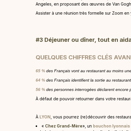
Angeles, en proposant des œuvres de Van Gogh, 
Assister à une réunion très formelle sur Zoom en
#3 Déjeuner ou dîner, tout en aid
QUELQUES CHIFFR
ES CLÉS AVAN
65 %
des Franç
ais vont au restaurant au moins une
64 %
des Françai
s identifient la sortie au
restauran
56 %
des personnes interrogées déclarent encore p
À défaut de pouvoir retourner dans votre restauran
À
LYON
, vous pourrez (re)découvrir des restaura
«
Chez Grand-Mère
», un
bouchon lyonnais