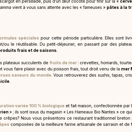
cargot en persillade, puis d’un œuf cocote pour finir sur la «
cerve
Mamma vient à vous sans attente avec les « fameuses »
pâtes à la t
ormules spéciales
pour cette période particulière. Elles sont li
et/ou le réutilisable. Du petit-déjeuner, en passant par des pla
produits frais et de saisons
.
es plateaux succulents de
fruits de mer
: crevettes, homards, tourte
vous faire plaisir avec du poisson frais, tout droit venu de la
mer 
erses saveurs du monde
. Vous retrouverez des sushis, tapas, cr
icile
.
uration variée 100 % biologique
et fait maison, confectionnée par
rien
» ; ils sont issus du magasin « Les Hameaux Bio Nantes » ce qu
e crêpes? Nous vous présentons ce restaurant traditionnel breton p
rêpes
composées de la meilleure farine artisanale de sarrasin et de 