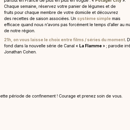
partout en France de plus en plus en vogue : «
Potager City
».
Chaque semaine, réservez votre panier de légumes et de
fruits pour chaque membre de votre domicile et découvrez
des recettes de saison associées. Un
système simple
mais
efficace quand nous n’avons pas forcément le temps d’aller au 
de notre région.
21h, on vous laisse le choix entre films / séries du moment
. 
fond dans la nouvelle série de Canal «
La Flamme
» ; parodie ir
Jonathan Cohen.
tte période de confinement ! Courage et prenez soin de vous.