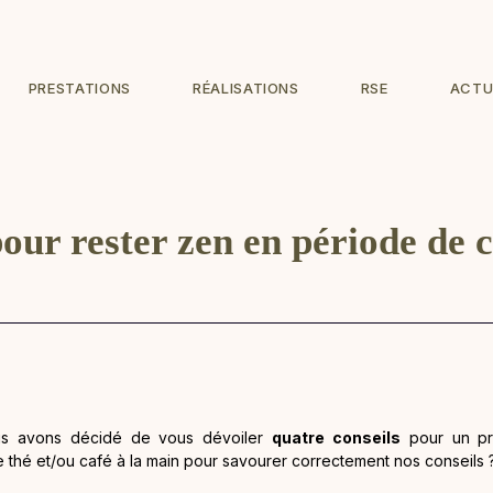
Séminaire à l’étranger
PRESTATIONS
RÉALISATIONS
RSE
ACTU
Séminaire à l’étranger
pour rester zen en période de
s avons décidé de vous dévoiler
quatre conseils
pour un pro
e thé et/ou café à la main pour savourer correctement nos conseils ?