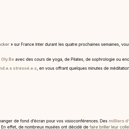
acker
» sur France Inter durant les quatre prochaines semaines, vo
e
Oly Be
avec des cours de yoga, de Pilates, de sophrologie ou en
and.e.s stressé.e.s
, en vous offrant quelques minutes de méditation
hanger de fond d’écran pour vos visioconférences. Des
milliers d
. En effet, de nombreux musées ont décidé de
faire briller leur col