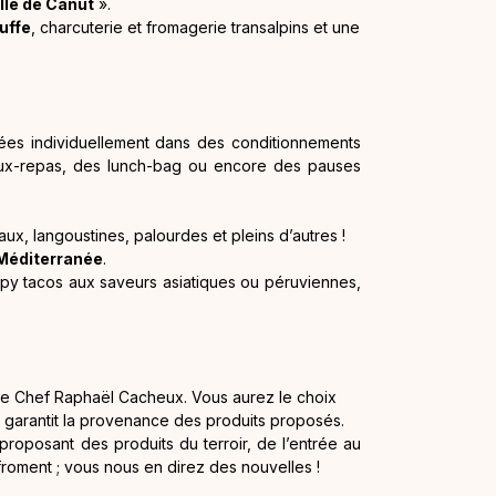
lle de Canut
».
ruffe
, charcuterie et fromagerie transalpins et une
vrées individuellement dans des conditionnements
teaux-repas, des lunch-bag ou encore des pauses
aux, langoustines, palourdes et pleins d’autres !
Méditerranée
.
ispy tacos aux saveurs asiatiques ou péruviennes,
 le Chef Raphaël Cacheux. Vous aurez le choix
i garantit la provenance des produits proposés.
roposant des produits du terroir, de l’entrée au
froment ; vous nous en direz des nouvelles !