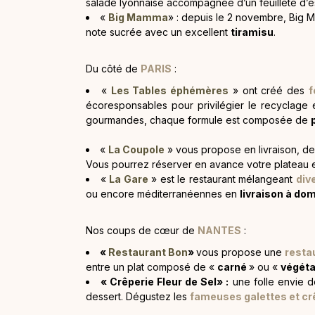
salade lyonnaise accompagnée d’un feuilleté d’es
«
Big Mamma
» : depuis le 2 novembre, Big 
note sucrée avec un excellent
tiramisu
.
Du côté de
PARIS
:
«
Les Tables éphémères
» ont créé des
f
écoresponsables pour privilégier le recyclage 
gourmandes, chaque formule est composée de
«
La Coupole
» vous propose en livraison, d
Vous pourrez réserver en avance votre plateau et 
«
La Gare
» est le restaurant mélangeant
div
ou encore méditerranéennes en
livraison à dom
Nos coups de cœur de
NANTES
:
«
Restaurant Bon
»
vous propose une
resta
entre un plat composé de «
carné
» ou «
végéta
« Crêperie Fleur de Sel» :
une folle envie d
dessert. Dégustez les
fameuses galettes et c